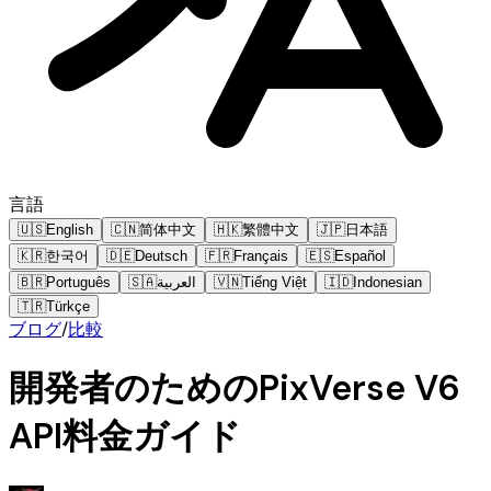
言語
🇺🇸
English
🇨🇳
简体中文
🇭🇰
繁體中文
🇯🇵
日本語
🇰🇷
한국어
🇩🇪
Deutsch
🇫🇷
Français
🇪🇸
Español
🇧🇷
Português
🇸🇦
العربية
🇻🇳
Tiếng Việt
🇮🇩
Indonesian
🇹🇷
Türkçe
ブログ
/
比較
開発者のためのPixVerse V6
API料金ガイド