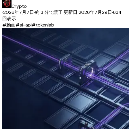
Crypto
·
2026年7月7日
·
約 3 分で読了
·
更新日
2026年7月29日
·
634
回表示
#
動画
#
ai-api
#
tokenlab