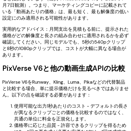
月7日観測）。つまり、マーケティングコピーに記載されて
いる「動画あたりの価格」は、最も短く、最も解像度の低い
設定にのみ適用される可能性があります。
実用的なアドバイス：月間支出を見積もる前に、提示された
価格がどの解像度と長さの組み合わせに適用されるかを必ず
確認してください。同じモデルでも、5秒の540pクリップ
と8秒の1080pクリップでは、コストが大幅に異なる場合が
あります。
PixVerse V6と他の動画生成APIの比較
PixVerse V6をRunway、Kling、Luma、Pikaなどの代替製品
と比較する場合、単に提示価格だけを見るべきではありませ
ん。以下の点を確認する必要があります：
使用可能な出力1秒あたりのコスト - デフォルトの長さ
が異なるクリップごとの価格を比較するのではなく、
共通の単位に料金を正規化します。
価格帯に応じた品質 - 許容できるクリップを得るため