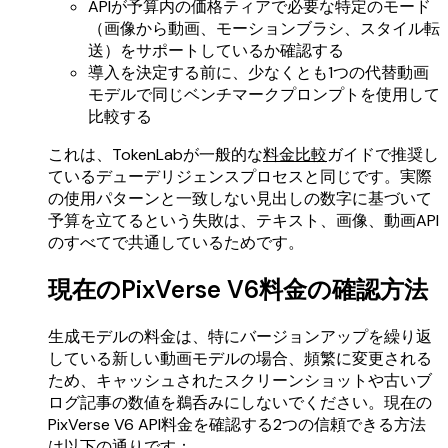
APIが予算内の価格ティアで必要な特定のモード
（画像から動画、モーションブラシ、スタイル転
送）をサポートしているか確認する
導入を決定する前に、少なくとも1つの代替動画
モデルで同じベンチマークプロンプトを使用して
比較する
これは、TokenLabが一般的な
料金比較
ガイドで推奨し
ているデューデリジェンスプロセスと同じです。実際
の使用パターンと一致しない見出しの数字に基づいて
予算を立てるという失敗は、テキスト、画像、動画API
のすべてで共通しているためです。
現在のPixVerse V6料金の確認方法
生成モデルの料金は、特にバージョンアップを繰り返
している新しい動画モデルの場合、頻繁に変更される
ため、キャッシュされたスクリーンショットや古いブ
ログ記事の数値を鵜呑みにしないでください。現在の
PixVerse V6 API料金を確認する2つの信頼できる方法
は以下の通りです：