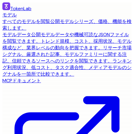
TokenLab
モデル
すべてのモデルを閲覧
公開モデルシリーズ、価格、機能を検
索します。
モデルデータ
公開モデルデータや機械可読なJSONファイル
を閲覧できます。
トレンド
規模、コスト、採用状況、モデル
構成など、業界レベルの動向を把握できます。
リサーチ
市場
シグナル、厳選された記事、モデルファミリーに関する注
記、信頼できるソースへのリンクを閲覧できます。
ランキン
グ
利用状況、低コスト、タスク適合性、メディアモデルのシ
グナルを一箇所で比較できます。
MCP
ドキュメント