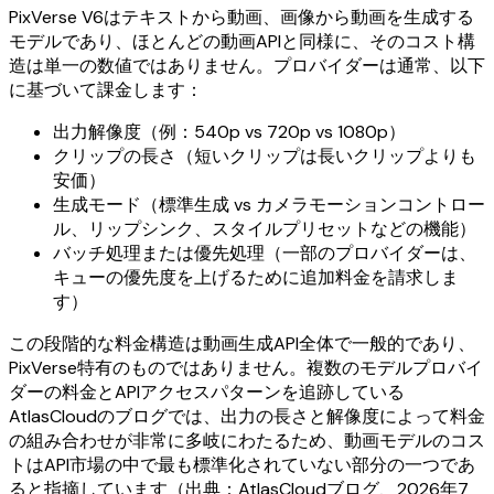
PixVerse V6はテキストから動画、画像から動画を生成する
モデルであり、ほとんどの動画APIと同様に、そのコスト構
造は単一の数値ではありません。プロバイダーは通常、以下
に基づいて課金します：
出力解像度（例：540p vs 720p vs 1080p）
クリップの長さ（短いクリップは長いクリップよりも
安価）
生成モード（標準生成 vs カメラモーションコントロー
ル、リップシンク、スタイルプリセットなどの機能）
バッチ処理または優先処理（一部のプロバイダーは、
キューの優先度を上げるために追加料金を請求しま
す）
この段階的な料金構造は動画生成API全体で一般的であり、
PixVerse特有のものではありません。複数のモデルプロバイ
ダーの料金とAPIアクセスパターンを追跡している
AtlasCloudのブログでは、出力の長さと解像度によって料金
の組み合わせが非常に多岐にわたるため、動画モデルのコス
トはAPI市場の中で最も標準化されていない部分の一つであ
ると指摘しています（出典：AtlasCloudブログ、2026年7