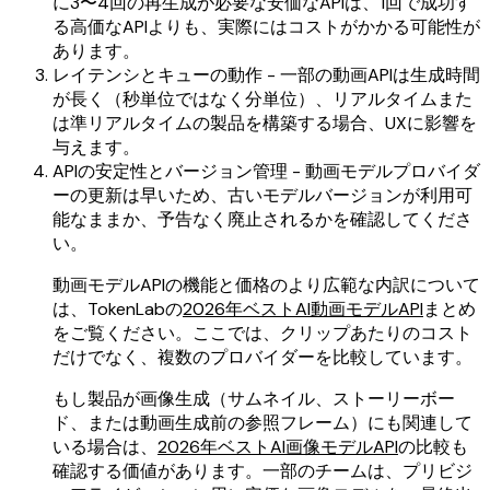
に3〜4回の再生成が必要な安価なAPIは、1回で成功す
る高価なAPIよりも、実際にはコストがかかる可能性が
あります。
レイテンシとキューの動作 - 一部の動画APIは生成時間
が長く（秒単位ではなく分単位）、リアルタイムまた
は準リアルタイムの製品を構築する場合、UXに影響を
与えます。
APIの安定性とバージョン管理 - 動画モデルプロバイダ
ーの更新は早いため、古いモデルバージョンが利用可
能なままか、予告なく廃止されるかを確認してくださ
い。
動画モデルAPIの機能と価格のより広範な内訳について
は、TokenLabの
2026年ベストAI動画モデルAPI
まとめ
をご覧ください。ここでは、クリップあたりのコスト
だけでなく、複数のプロバイダーを比較しています。
もし製品が画像生成（サムネイル、ストーリーボー
ド、または動画生成前の参照フレーム）にも関連して
いる場合は、
2026年ベストAI画像モデルAPI
の比較も
確認する価値があります。一部のチームは、プリビジ