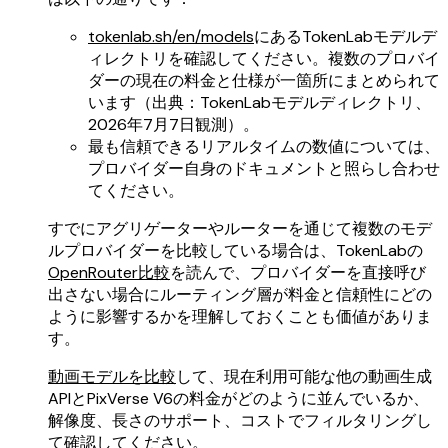
tokenlab.sh/en/models
にあるTokenLabモデルデ
ィレクトリを確認してください。複数のプロバイ
ダーの現在の料金と仕様が一箇所にまとめられて
います（出典：TokenLabモデルディレクトリ、
2026年7月7日観測）。
最も信頼できるリアルタイムの数値については、
プロバイダー自身のドキュメントと照らし合わせ
てください。
すでにアグリゲーターやルーターを通じて複数のモデ
ルプロバイダーを比較している場合は、TokenLabの
OpenRouter比較
を読んで、プロバイダーを直接呼び
出さない場合にルーティング層が料金と信頼性にどの
ように影響するかを理解しておくことも価値がありま
す。
動画モデルを比較
して、現在利用可能な他の動画生成
APIとPixVerse V6の料金がどのように並んでいるか、
解像度、長さのサポート、コストでフィルタリングし
て確認してください。