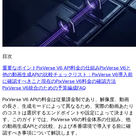
目次
重要なポイント
PixVerse V6 API料金の仕組み
PixVerse V6と
他の動画生成APIの比較
チェックリスト：PixVerse V6導入前
に確認すべきこと
現在のPixVerse V6料金の確認方法
PixVerse V6統合のための予算編成
FAQ
PixVerse V6 APIの料金は従量課金制であり、解像度、動画
の長さ、生成モードによって異なるため、実際の動画あたり
のコストは選択するエンドポイントや設定によって決まりま
す。このガイドでは、PixVerse V6の料金体系の仕組み、他
の動画生成APIとの比較、および本番環境で導入する前に確
認すべき事項について解説します。