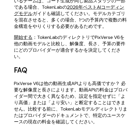
いるチームは、コード生成が同じ製品スタックの一部
である場合、TokenLabの
2026年ベストAIコーディン
グモデル
ガイドも確認してください。モデルカテゴリ
を混在させると、多くの場合、1つの予算内で複数の料
金構造をやりくりする必要があるためです。
開始する
：TokenLabのディレクトリでPixVerse V6を
他の動画モデルと比較し、解像度、長さ、予算の要件
にどのプロバイダーが適合するかを決定してくださ
い。
FAQ
PixVerse V6は他の動画生成APIよりも高価ですか？ 必
要な解像度と長さによります。動画APIの料金はプロバ
イダー間で大きく異なるため、設定を指定せずに「よ
り高価」または「より安い」と断定することはできま
せん。比較する前に、TokenLabモデルディレクトリま
たはプロバイダーのドキュメントで、特定のユースケ
ースの現在の料金を確認してください。