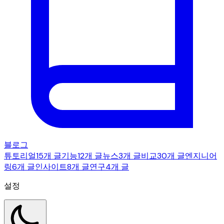
블로그
튜토리얼
15개 글
기능
12개 글
뉴스
3개 글
비교
30개 글
엔지니어
링
6개 글
인사이트
8개 글
연구
4개 글
설정