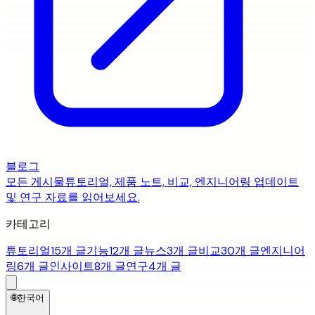
블로그
모든 게시물
튜토리얼, 제품 노트, 비교, 엔지니어링 업데이트
및 연구 자료를 읽어보세요.
카테고리
튜토리얼
15개 글
기능
12개 글
뉴스
3개 글
비교
30개 글
엔지니어
링
6개 글
인사이트
8개 글
연구
4개 글
🌐
한국어