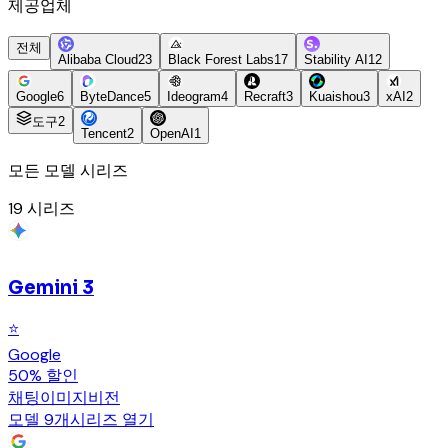
제공업체
전체
Alibaba Cloud
23
Black Forest Labs
17
Stability AI
12
Google
6
ByteDance
5
Ideogram
4
Recraft
3
Kuaishou
3
xAI
2
도구
2
Tencent
2
OpenAI
1
모든 모델 시리즈
19
시리즈
Gemini 3
⭐
Google
50% 할인
채팅
이미지
비전
모델 9개
시리즈 열기