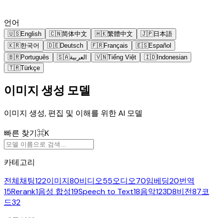
언어
🇺🇸
English
🇨🇳
简体中文
🇭🇰
繁體中文
🇯🇵
日本語
🇰🇷
한국어
🇩🇪
Deutsch
🇫🇷
Français
🇪🇸
Español
🇧🇷
Português
🇸🇦
العربية
🇻🇳
Tiếng Việt
🇮🇩
Indonesian
🇹🇷
Türkçe
이미지 생성 모델
이미지 생성, 편집 및 이해를 위한 AI 모델
빠른 찾기
⌘K
카테고리
전체
채팅
122
이미지
80
비디오
55
오디오
70
임베딩
20
번역
15
Rerank
1
음성 합성
19
Speech to Text
18
음악
12
3D
8
비전
87
코
드
32