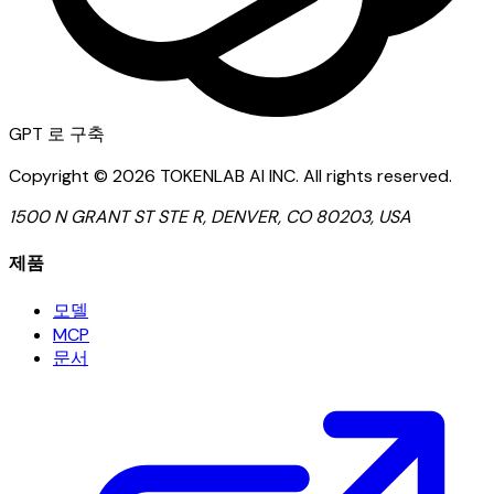
GPT
로 구축
Copyright ©
2026
TOKENLAB AI INC
.
All rights reserved.
1500 N GRANT ST STE R, DENVER, CO 80203, USA
제품
모델
MCP
문서