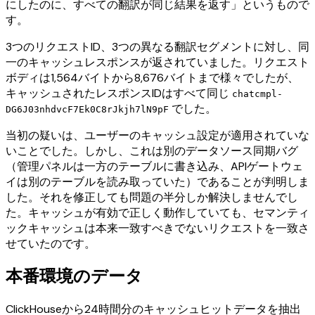
にしたのに、すべての翻訳が同じ結果を返す」というもので
す。
3つのリクエストID、3つの異なる翻訳セグメントに対し、同
一のキャッシュレスポンスが返されていました。リクエスト
ボディは1,564バイトから8,676バイトまで様々でしたが、
キャッシュされたレスポンスIDはすべて同じ
chatcmpl-
でした。
DG6J03nhdvcF7Ek0C8rJkjh7lN9pF
当初の疑いは、ユーザーのキャッシュ設定が適用されていな
いことでした。しかし、これは別のデータソース同期バグ
（管理パネルは一方のテーブルに書き込み、APIゲートウェ
イは別のテーブルを読み取っていた）であることが判明しま
した。それを修正しても問題の半分しか解決しませんでし
た。キャッシュが有効で正しく動作していても、セマンティ
ックキャッシュは本来一致すべきでないリクエストを一致さ
せていたのです。
本番環境のデータ
ClickHouseから24時間分のキャッシュヒットデータを抽出