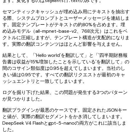
ます。変化するのは
のみです。
segments[].text
セマンティックキャッシュが埋め込み用にテキストを抽出す
る際、システムプロンプトとユーザーメッセージを連結しま
す。固定テンプレートがテキストの約80%を占めます。埋
め込みモデル（all-mpnet-base-v2、768次元）はこれをベ
クトルに圧縮しますが、テンプレート構造が支配的になりま
す。実際の翻訳コンテンツはほとんど影響を与えません。
結果として、「'Hello world'を翻訳して」と「'四半期財務報
告書は収益が15%増加したことを示している'を翻訳して」の
間のコサイン類似度は0.95を超えてしまいます。当社のし
きい値は0.95です。すべての翻訳リクエストが最初のキャ
ッシュエントリと一致してしまいます。
ログを掘り下げた結果、この問題が発生する3つのパターン
が見つかりました。
翻訳プラグインが最悪のケースです。固定されたJSONキー
と値が、実際の翻訳セグメントをかき消してしまいます。
DeepSeek V4 Flashとgpt-5-nanoの両方がこれに該当しま
した。