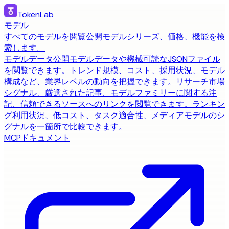
TokenLab
モデル
すべてのモデルを閲覧
公開モデルシリーズ、価格、機能を検
索します。
モデルデータ
公開モデルデータや機械可読なJSONファイル
を閲覧できます。
トレンド
規模、コスト、採用状況、モデル
構成など、業界レベルの動向を把握できます。
リサーチ
市場
シグナル、厳選された記事、モデルファミリーに関する注
記、信頼できるソースへのリンクを閲覧できます。
ランキン
グ
利用状況、低コスト、タスク適合性、メディアモデルのシ
グナルを一箇所で比較できます。
MCP
ドキュメント