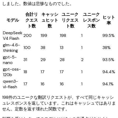
しました。数値は悲惨なものでした。
合計リ
キャッシ
ユニーク
ユニーク
ヒット
モデル
クエス
ュヒット
リクエス
レスポン
率
ト数
数
ト数
ス数
DeepSeek
200
199
198
1
99.5%
V4 Flash
glm-4.6-
100
38
13
1
38%
thinking
gpt-5-
31
29
28
2
93.5%
nano
gpt-oss-
18
17
17
1
94.4%
120b
qwen3-
17
16
16
1
94.1%
vl-flash
198件のユニークな翻訳リクエストが、すべて同じキャッシ
ュレスポンスを返しています。これはキャッシュではありま
せん。定数を返す壊れた関数です。