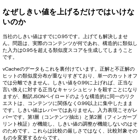
なぜしきい値を上げるだけではいけな
いのか
当社のしきい値はすでに0.95です。上げても解決しませ
ん。問題は、実際のコンテンツが何であれ、構造的に類似し
た入力は0.95を超える類似度スコアを生成してしまうこと
です。
vCacheのデータもこれを裏付けています。正解と不正解の
ヒットの類似度分布が重なりすぎており、単一のカットオフ
では分離できません。しきい値を0.99に上げれば、正当な
言い換えに対する正当なキャッシュヒットを殺すことになり
ますが、翻訳JSONペイロードのような構造的に同一のリク
エストは、コンテンツに関係なく0.99以上に集中したまま
です。しきい値はレバーではありません。入力表現こそがレ
バーです。第1層（コンテンツ抽出）と第2層（フィンガープ
リント検証）が機能し、しきい値の調整が機能しないのはそ
のためです。これらは比較の厳しさではなく、比較対象その
ものを変更するからです。