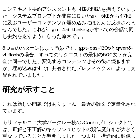
コンテキスト要約アシスタントも同様の問題を抱えていまし
た。システムプロンプトが非常に長いため、5KBから47KB
に及ぶユーザーコンテンツが埋め込みにほとんど反映されま
せんでした。これが、glm-4.6-thinkingがすべての会話で同
じ要約を返すようになった原因です。
3つ目のパターンはより微妙です。gpt-oss-120bとqwen3-
vl-flashの場合、すべてのリクエストの最初の500文字が完
全に同一でした。変化するコンテンツはその後に続きます
が、埋め込みはすでに共有されたプレフィックスによって支
配されていました。
研究が示すこと
これは新しい問題ではありません。最近の論文で定量化され
ています。
カリフォルニア大学バークレー校のvCacheプロジェクトで
は、正解と不正解のキャッシュヒットの類似度分布が大きく
重なっていることが判明しました。つまり、構造的に類似し