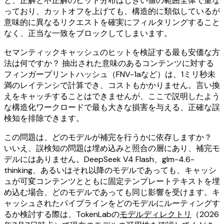
と、正解と不正解のヒット分布はしきい値の範囲全体で重な
っており、カットオフを上げても、構造的に類似しているが
意味的に異なるリクエストを確実にフィルタリングすること
なく、正当な一致をブロックしてしまいます。
セマンティックキャッシュのヒットを検証する最も安価な方
法は何ですか？ 抽出された意味のあるコンテンツに対する
フィンガープリントハッシュ（FNV-1aなど）は、1ミリ秒未
満のレイテンシで計算でき、コストもかかりません。言い換
えをキャッチすることはできませんが、ここで説明したよう
な構造化ワークロードで最も大きな損害を与える、正確な誤
検知を排除できます。
この問題は、どのモデルが補完を行うかに依存しますか？
いいえ、誤検知の問題は埋め込みと照合の層にあり、補完モ
デルにはありません。DeepSeek V4 Flash、glm-4.6-
thinking、あるいはそれ以降のモデルであっても、キャッシ
ュが可変コンテンツとともに固定テンプレートテキストを埋
め込む場合、どのモデルであっても同じ影響を受けます。キ
ャッシュされたパイプラインをどのモデルにルーティングす
るか検討する際は、TokenLabの
モデルディレクトリ
（2026