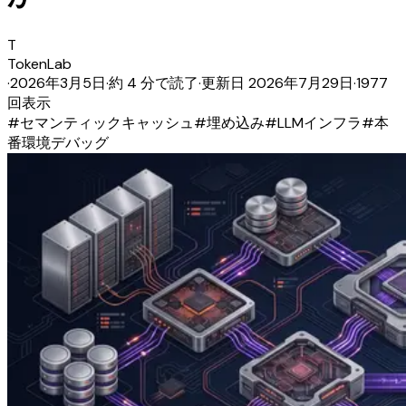
T
TokenLab
·
2026年3月5日
·
約 4 分で読了
·
更新日
2026年7月29日
·
1977
回表示
#
セマンティックキャッシュ
#
埋め込み
#
LLMインフラ
#
本
番環境デバッグ