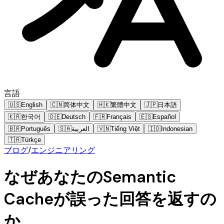
言語
🇺🇸
English
🇨🇳
简体中文
🇭🇰
繁體中文
🇯🇵
日本語
🇰🇷
한국어
🇩🇪
Deutsch
🇫🇷
Français
🇪🇸
Español
🇧🇷
Português
🇸🇦
العربية
🇻🇳
Tiếng Việt
🇮🇩
Indonesian
🇹🇷
Türkçe
ブログ
/
エンジニアリング
なぜあなたのSemantic
Cacheが誤った回答を返すの
か