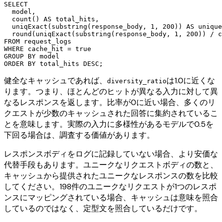
SELECT

  model,

  count() AS total_hits,

  uniqExact(substring(response_body, 1, 200)) AS unique
  round(uniqExact(substring(response_body, 1, 200)) / c
FROM request_logs

WHERE cache_hit = true

GROUP BY model

健全なキャッシュであれば、
は1.0に近くな
diversity_ratio
ります。つまり、ほとんどのヒットが異なる入力に対して異
なるレスポンスを返します。比率が0に近い場合、多くのリ
クエストが少数のキャッシュされた回答に集約されているこ
とを意味します。実際の入力に多様性があるモデルで0.5を
下回る場合は、調査する価値があります。
レスポンスボディをログに記録していない場合、より安価な
代替手段もあります。ユニークなリクエストボディの数と、
キャッシュから提供されたユニークなレスポンスの数を比較
してください。198件のユニークなリクエストが1つのレスポ
ンスにマッピングされている場合、キャッシュは意味を照合
しているのではなく、定型文を照合しているだけです。