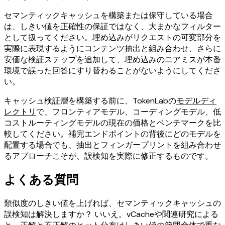
セマンティックキャッシュを構築または保守している場合
は、しきい値を正確性の保証ではなく、大まかなフィルター
として扱ってください。埋め込みがリクエストの可変部分を
実際に表現するようにコンテンツ抽出と組み合わせ、さらに
安価な検証ステップを追加して、埋め込みのニアミスが本番
環境で誤った回答にすり替わることがないようにしてくださ
い。
キャッシュ検証層を構築する前に、TokenLabの
モデルディ
レクトリ
で、フロンティアモデル、コーディングモデル、低
コストルーティングモデルの現在の価格とベンチマークを比
較してください。補完エンドポイントの背後にどのモデルを
配置する場合でも、抽出とフィンガープリントを組み合わせ
るアプローチこそが、誤検知を実際に修正するものです。
よくある質問
類似度のしきい値を上げれば、セマンティックキャッシュの
誤検知は解決しますか？ いいえ。vCacheや関連研究による