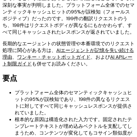
深刻な事実が判明しました。プラットフォーム全体でのセマ
ンティックキャッシュヒットの95%が誤検知（フォールス
ポジティブ）だったのです。199件の翻訳リクエストのう
ち、198件はリクエストボディが異なるにもかかわらず、す
べて同じキャッシュされたレスポンスが返されていました。
長期的なエージェントの状態管理や本番環境でのリクエスト
処理に関心がある方は、
AIエージェントが記憶を失い続ける
理由
、
ワンキー・チャットボットガイド
、および
AI APIレー
ト制限ガイド
も併せてお読みください。
要点
プラットフォーム全体のセマンティックキャッシュヒ
ットの95%が誤検知であり、198件の異なるリクエス
トに対してすべて同じキャッシュレスポンスが提供さ
れていました。
根本的な原因は構造化された入力です。固定されたテ
ンプレートテキストが埋め込みベクトルを支配してし
まうため、コンテンツが変化してもコサイン類似度が