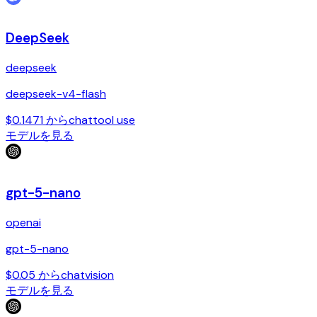
DeepSeek
deepseek
deepseek-v4-flash
$0.1471 から
chat
tool use
モデルを見る
gpt-5-nano
openai
gpt-5-nano
$0.05 から
chat
vision
モデルを見る