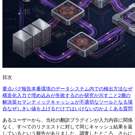
目次
要点
バグ報告
本番環境のデータ
システム内での検出方法
なぜ
構造化入力で埋め込みが失敗するのか
研究が示すこと
2層の
解決策
セマンティックキャッシュが不適切なツールとなる場
合
なぜしきい値を上げるだけではいけないのか
よくある質問
あるユーザーから、当社の翻訳プラグインが入力内容に関係
なく、すべてのリクエストに対して同じキャッシュ結果を返
しているという報告がありました。調査したところ、さらに