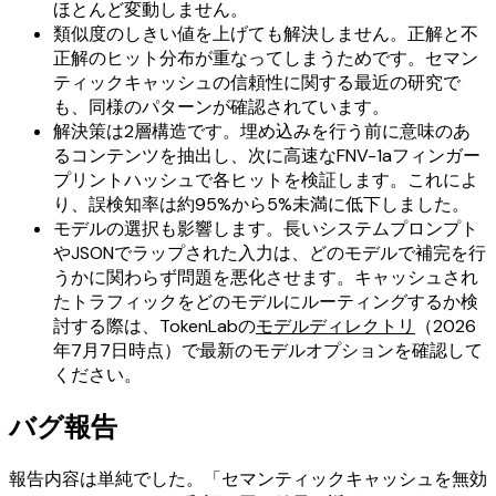
ほとんど変動しません。
類似度のしきい値を上げても解決しません。正解と不
正解のヒット分布が重なってしまうためです。セマン
ティックキャッシュの信頼性に関する最近の研究で
も、同様のパターンが確認されています。
解決策は2層構造です。埋め込みを行う前に意味のあ
るコンテンツを抽出し、次に高速なFNV-1aフィンガー
プリントハッシュで各ヒットを検証します。これによ
り、誤検知率は約95%から5%未満に低下しました。
モデルの選択も影響します。長いシステムプロンプト
やJSONでラップされた入力は、どのモデルで補完を行
うかに関わらず問題を悪化させます。キャッシュされ
たトラフィックをどのモデルにルーティングするか検
討する際は、TokenLabの
モデルディレクトリ
（2026
年7月7日時点）で最新のモデルオプションを確認して
ください。
バグ報告
報告内容は単純でした。「セマンティックキャッシュを無効