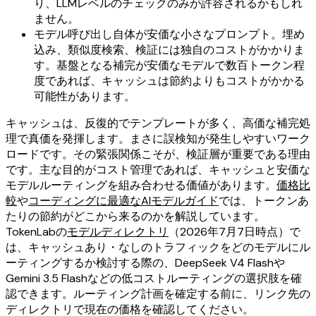
り、LLMレベルのチェックのみが許容されるかもしれ
ません。
モデル呼び出し自体が安価な小さなプロンプト。埋め
込み、類似度検索、検証には独自のコストがかかりま
す。基盤となる補完が安価なモデルで数百トークン程
度であれば、キャッシュは節約よりもコストがかかる
可能性があります。
キャッシュは、反復的でテンプレートが多く、高価な補完処
理で真価を発揮します。まさに誤検知が発生しやすいワーク
ロードです。その緊張関係こそが、検証層が重要である理由
です。主な目的がコスト管理であれば、キャッシュと安価な
モデルルーティングを組み合わせる価値があります。
価格比
較
や
コーディングに最適なAIモデルガイド
では、トークンあ
たりの節約がどこから来るのかを解説しています。
TokenLabの
モデルディレクトリ
（2026年7月7日時点）で
は、キャッシュあり・なしのトラフィックをどのモデルにル
ーティングするか検討する際の、DeepSeek V4 Flashや
Gemini 3.5 Flashなどの低コストルーティングの選択肢を確
認できます。ルーティング計画を確定する前に、リンク先の
ディレクトリで現在の価格を確認してください。