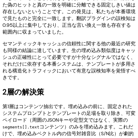
た偽のヒットと真の一致を明確に分離できる固定しきい値は
存在しないということです。この発見は、私たちが本番環境
で見たものと完全に一致します。翻訳プラグインの誤検知は
0.95以上に集中しており、正当な言い換え一致も存在する
範囲内に収まっていました。
セマンティックキャッシュの信頼性に関する他の最近の研究
も同様の結論に達しています。生の埋め込み類似度はキャッ
シュの正確性にとって必要ですが十分なシグナルではなく、
それだけに依存する本番システムは、テンプレートが多用さ
れる構造化トラフィックにおいて有意な誤検知率を覚悟すべ
きです。
2層の解決策
第1層はコンテンツ抽出です。埋め込みの前に、固定された
システムプロンプトとテンプレートの足場を取り除き、可変
ペイロード（周囲のJSONキーや定型文ではなく、実際の
コンテンツ）のみを埋め込みます。これだ
segments[].text
けで、埋め込みベクトル内の信号対雑音比（S/N比）が劇的