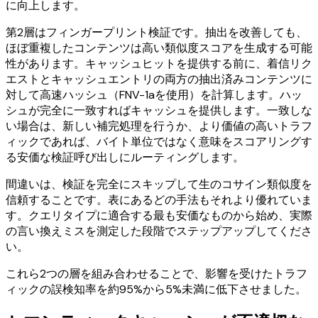
に向上します。
第2層はフィンガープリント検証です。抽出を改善しても、
ほぼ重複したコンテンツは高い類似度スコアを生成する可能
性があります。キャッシュヒットを提供する前に、着信リク
エストとキャッシュエントリの両方の抽出済みコンテンツに
対して高速ハッシュ（FNV-1aを使用）を計算します。ハッ
シュが完全に一致すればキャッシュを提供します。一致しな
い場合は、新しい補完処理を行うか、より価値の高いトラフ
ィックであれば、バイト単位ではなく意味をスコアリングす
る安価な検証呼び出しにルーティングします。
間違いは、検証を完全にスキップして生のコサイン類似度を
信頼することです。表にあるどの手法もそれより優れていま
す。クエリタイプに適合する最も安価なものから始め、実際
の言い換えミスを測定した段階でステップアップしてくださ
い。
これら2つの層を組み合わせることで、影響を受けたトラフ
ィックの誤検知率を約95%から5%未満に低下させました。